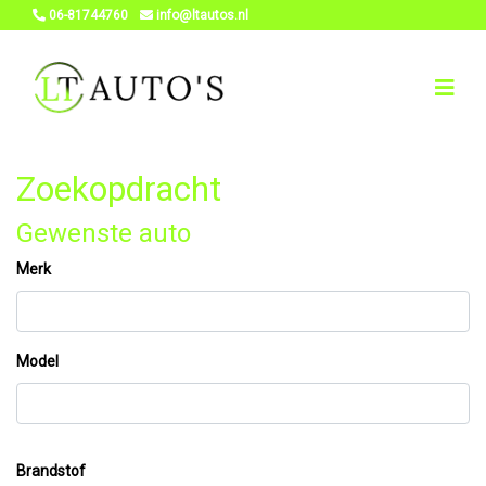
06-81744760
info@ltautos.nl
Zoekopdracht
Gewenste auto
Merk
Model
Brandstof