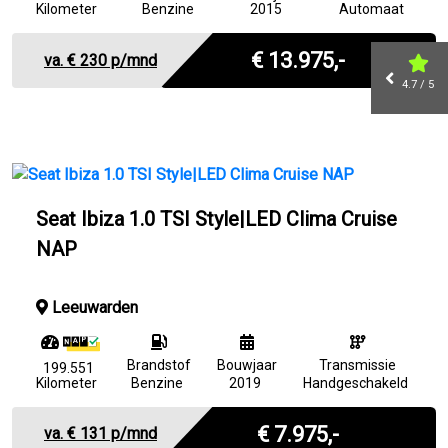
Kilometer
Benzine
2015
Automaat
Marge
€ 13.975,-
va. €
230
p/mnd
4.7 / 5
Seat Ibiza 1.0 TSI Style|LED Clima Cruise
NAP
Leeuwarden
Brandstof
Bouwjaar
Transmissie
199.551
Kilometer
Benzine
2019
Handgeschakeld
Marge
€ 7.975,-
va. €
131
p/mnd