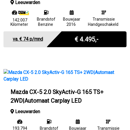
Leeuwarden
Brandstof
Bouwjaar
Transmissie
142.007
Kilometer
Benzine
2016
Handgeschakeld
Marge
€ 4.495,-
va. €
74
p/mnd
Mazda CX-5 2.0 SkyActiv-G 165 TS+
2WD|Automaat Carplay LED
Leeuwarden
193.794
Brandstof
Bouwjaar
Transmissie