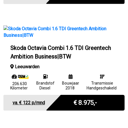
Skoda Octavia Combi 1.6 TDI Greentech
Ambition Business|BTW
Leeuwarden
Brandstof
Bouwjaar
Transmissie
206.630
Kilometer
Diesel
2018
Handgeschakeld
Incl. BTW
€ 8.975,-
va. €
122
p/mnd