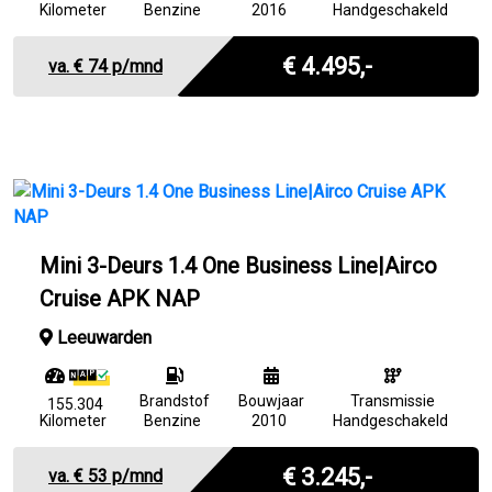
Kilometer
Benzine
2016
Handgeschakeld
Marge
€ 4.495,-
va. €
74
p/mnd
Mini 3-Deurs 1.4 One Business Line|Airco
Cruise APK NAP
Leeuwarden
Brandstof
Bouwjaar
Transmissie
155.304
Kilometer
Benzine
2010
Handgeschakeld
Marge
€ 3.245,-
va. €
53
p/mnd