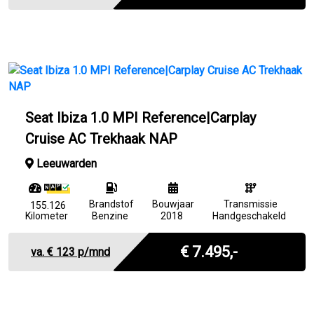
Seat Ibiza 1.0 MPI Reference|Carplay
Cruise AC Trekhaak NAP
Leeuwarden
Brandstof
Bouwjaar
Transmissie
155.126
Kilometer
Benzine
2018
Handgeschakeld
Marge
€ 7.495,-
va. €
123
p/mnd