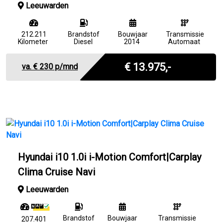
Leeuwarden
212.211
Brandstof
Bouwjaar
Transmissie
Kilometer
Diesel
2014
Automaat
Marge
€ 13.975,-
va. €
230
p/mnd
Hyundai i10 1.0i i-Motion Comfort|Carplay
Clima Cruise Navi
Leeuwarden
Brandstof
Bouwjaar
Transmissie
207.401