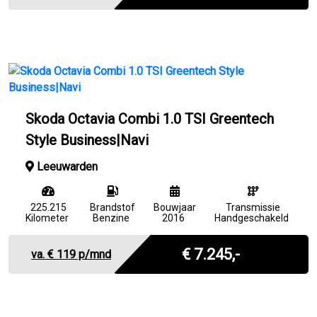
Skoda Octavia Combi 1.0 TSI Greentech
Style Business|Navi
Leeuwarden
225.215
Brandstof
Bouwjaar
Transmissie
Kilometer
Benzine
2016
Handgeschakeld
Marge
€ 7.245,-
va. €
119
p/mnd