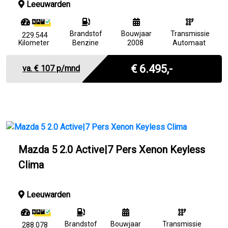
Leeuwarden
Brandstof
Bouwjaar
Transmissie
229.544
Kilometer
Benzine
2008
Automaat
Marge
€ 6.495,-
va. €
107
p/mnd
Mazda 5 2.0 Active|7 Pers Xenon Keyless
Clima
Leeuwarden
Brandstof
Bouwjaar
Transmissie
288.078