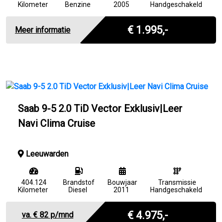
Kilometer
Benzine
2005
Handgeschakeld
Marge
€ 1.995,-
Meer informatie
Saab 9-5 2.0 TiD Vector Exklusiv|Leer
Navi Clima Cruise
Leeuwarden
404.124
Brandstof
Bouwjaar
Transmissie
Kilometer
Diesel
2011
Handgeschakeld
Marge
€ 4.975,-
va. €
82
p/mnd