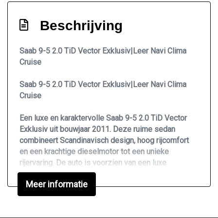
Bestuurdersairbag
Beschrijving
Bluetooth
Brake assist system
Saab 9-5 2.0 TiD Vector Exklusiv|Leer Navi Clima
Elektronisch stabiliteits programma
Cruise
Elektronische remkrachtverdeling
Saab 9-5 2.0 TiD Vector Exklusiv|Leer Navi Clima
Hoofd airbag(s) achter
Cruise
Hoofd airbag(s) voor
Een luxe en karaktervolle Saab 9-5 2.0 TiD Vector
Passagiersairbag
Exklusiv uit bouwjaar 2011. Deze ruime sedan
Zij airbag(s) voor
combineert Scandinavisch design, hoog rijcomfort
en een krachtige dieselmotor tot een unieke
Interieur
rijervaring. De auto is voorzien van een luxe
uitvoering o.a. Lederen bekleding, Elektrisch
Achterbank in delen neerklapbaar
Meer informatie
verstelbare voorstoelen, Navigatiesysteem, Cruise
control, Climate control, Stoelverwarming,
Electronic climate control
Parkeersensoren, Stuurwiel multifunctioneel,
Elektrische ramen voor en achter