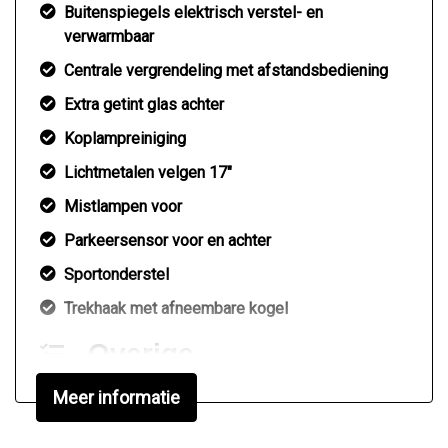
Buitenspiegels elektrisch verstel- en
verwarmbaar
Centrale vergrendeling met afstandsbediening
Extra getint glas achter
Koplampreiniging
Lichtmetalen velgen 17"
Mistlampen voor
Parkeersensor voor en achter
Sportonderstel
Trekhaak met afneembare kogel
Overige
Anti blokkeer systeem
Meer informatie
Anti doorslip regeling