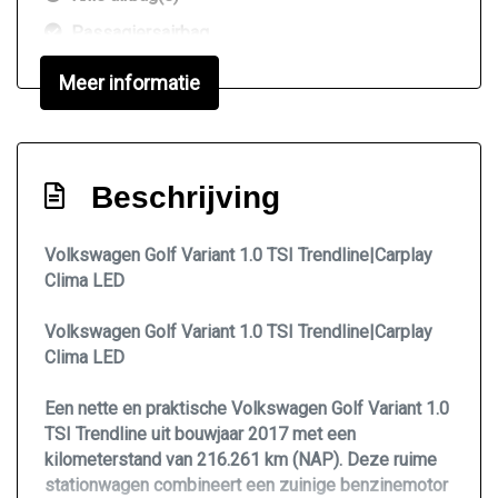
Passagiersairbag
Vervolgbotsing preventie
Meer informatie
Zij airbag(s) voor
Interieur
Beschrijving
Achterbank in delen neerklapbaar
Airco automatisch
Volkswagen Golf Variant 1.0 TSI Trendline|Carplay
Clima LED
Armsteun voor
Binnenspiegel automatisch dimmend
Volkswagen Golf Variant 1.0 TSI Trendline|Carplay
Elektrische ramen achter
Clima LED
Elektrische ramen voor
Een nette en praktische Volkswagen Golf Variant 1.0
Hoofdsteunen anti-whiplash
TSI Trendline uit bouwjaar 2017 met een
kilometerstand van 216.261 km (NAP). Deze ruime
Lederen versnellingspook
stationwagen combineert een zuinige benzinemotor