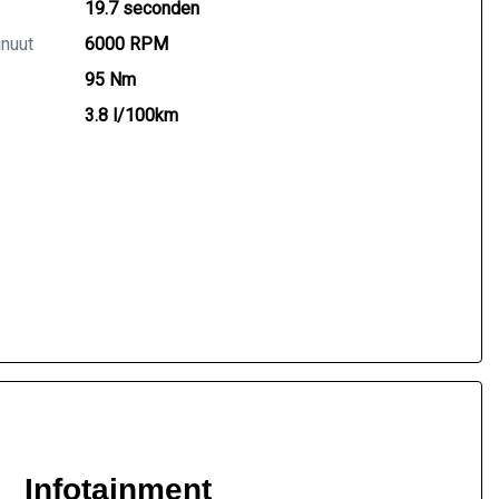
19.7 seconden
inuut
6000 RPM
95 Nm
3.8 l/100km
Infotainment