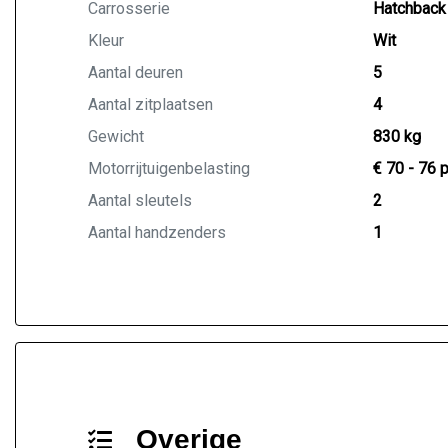
Carrosserie
Hatchback
Kleur
Wit
Aantal deuren
5
Aantal zitplaatsen
4
Gewicht
830 kg
Motorrijtuigenbelasting
€ 70 - 76 
Aantal sleutels
2
Aantal handzenders
1
Overige