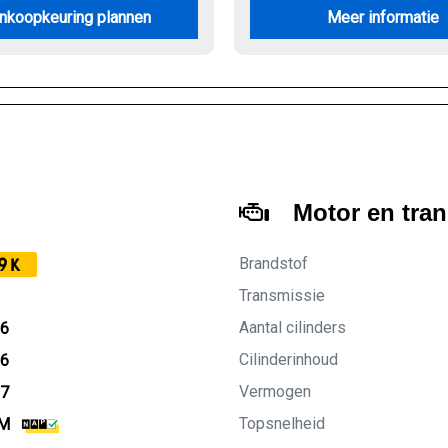
nkoopkeuring plannen
Meer informatie
Motor en tra
Brandstof
9K
Transmissie
Aantal cilinders
16
Cilinderinhoud
16
Vermogen
27
Topsnelheid
KM