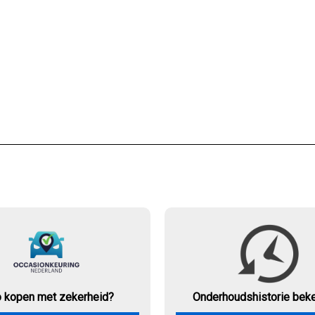
o kopen met zekerheid?
Onderhouds
historie bek