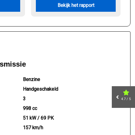
Bekijk het rapport
nsmissie
Benzine
Handgeschakeld
3
4.7 / 5
998 cc
51 kW / 69 PK
157 km/h