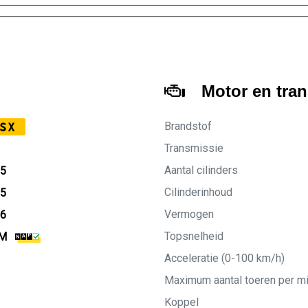
Motor en tra
Brandstof
SX
Transmissie
Aantal cilinders
05
Cilinderinhoud
05
Vermogen
26
Topsnelheid
KM
Acceleratie (0-100 km/h)
Maximum aantal toeren per m
Koppel