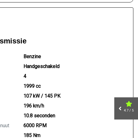
nsmissie
Benzine
Handgeschakeld
4
1999 cc
107 kW / 145 PK
196 km/h
4.7 / 5
10.8 seconden
inuut
6000 RPM
185 Nm