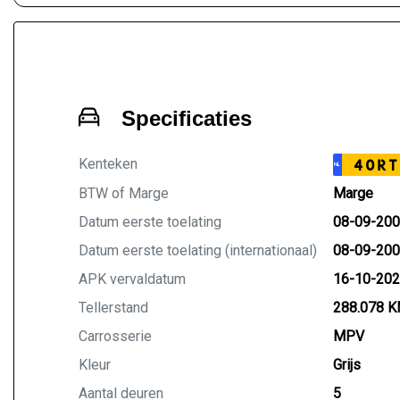
Specificaties
Kenteken
40RT
NL
BTW of Marge
Marge
Datum eerste toelating
08-09-20
Datum eerste toelating (internationaal)
08-09-20
APK vervaldatum
16-10-20
Tellerstand
288.078 
Carrosserie
MPV
Kleur
Grijs
Aantal deuren
5